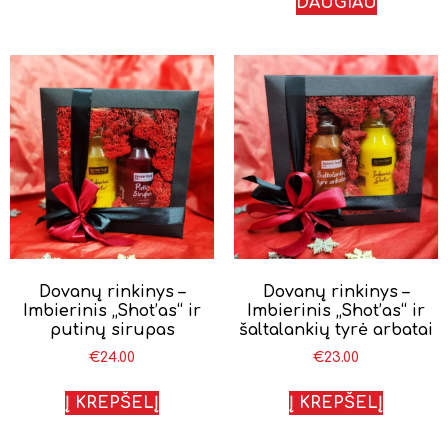
DAUGIAU
Dovanų rinkinys –
Dovanų rinkinys –
Imbierinis „Shot’as“ ir
Imbierinis „Shot’as“ ir
putinų sirupas
šaltalankių tyrė arbatai
€
24.00
€
23.00
Į KREPŠELĮ
Į KREPŠELĮ