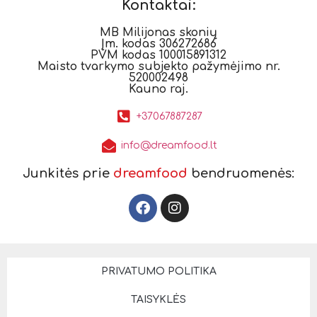
Kontaktai:
MB Milijonas skonių
Įm. kodas 306272686
PVM kodas 100015891312
Maisto tvarkymo subjekto pažymėjimo nr.
520002498
Kauno raj.
+37067887287
info@dreamfood.lt
Junkitės prie
dreamfood
bendruomenės:
PRIVATUMO POLITIKA
TAISYKLĖS