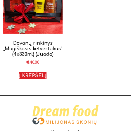
Dovanų rinkinys
„Magiškasis ketvertukas”
(4x330ml) (Juoda)
€
40.00
Į KREPŠELĮ