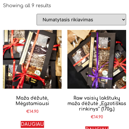
Showing all 9 results
Maža dėžutė,
Raw vaisių lakštukų
Mėgstamiausi
maža dėžutė „Egzotiškas
rinkinys” (170g.)
€
14.90
€
14.90
DAUGIAU