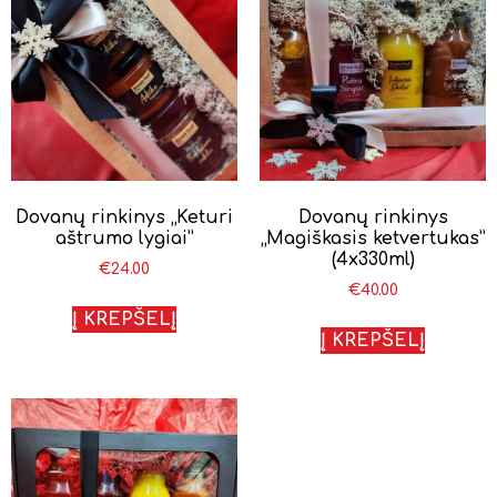
Dovanų rinkinys „Keturi
Dovanų rinkinys
aštrumo lygiai”
„Magiškasis ketvertukas”
(4x330ml)
€
24.00
€
40.00
Į KREPŠELĮ
Į KREPŠELĮ