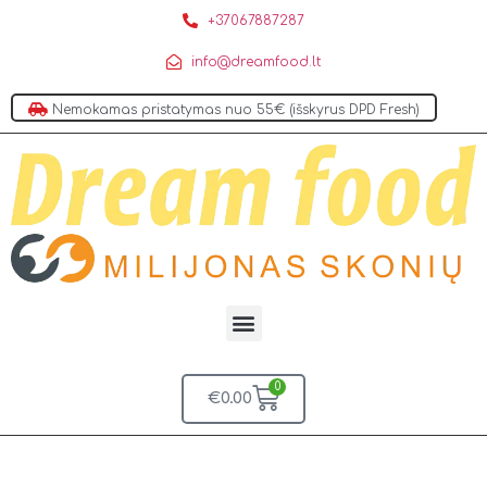
+37067887287
info@dreamfood.lt
Nemokamas pristatymas nuo 55€ (išskyrus DPD Fresh)
0
€
0.00