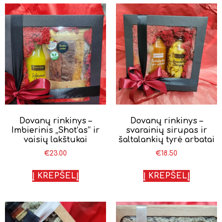
Dovanų rinkinys –
Dovanų rinkinys –
Imbierinis „Shot’as“ ir
svarainių sirupas ir
vaisių lakštukai
šaltalankių tyrė arbatai
€
23.00
€
18.50
Į KREPŠELĮ
Į KREPŠELĮ