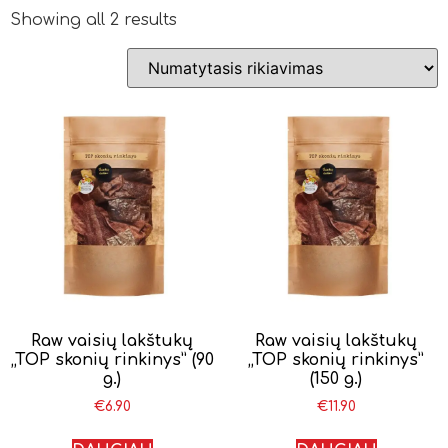
Showing all 2 results
Raw vaisių lakštukų
Raw vaisių lakštukų
„TOP skonių rinkinys” (90
„TOP skonių rinkinys”
g.)
(150 g.)
€
6.90
€
11.90