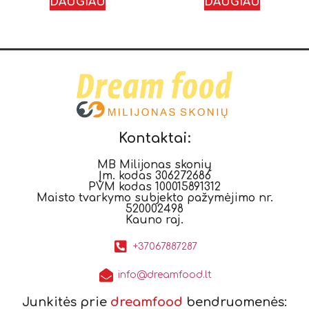
DAUGIAU
DAUGIAU
Kontaktai:
MB Milijonas skonių
Įm. kodas 306272686
PVM kodas 100015891312
Maisto tvarkymo subjekto pažymėjimo nr.
520002498
Kauno raj.
+37067887287
info@dreamfood.lt
Junkitės prie
dreamfood
bendruomenės: