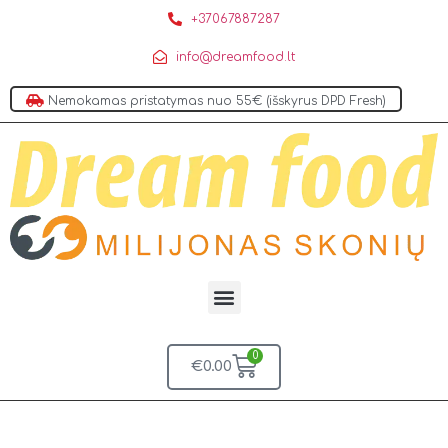
+37067887287
info@dreamfood.lt
Nemokamas pristatymas nuo 55€ (išskyrus DPD Fresh)
0
€
0.00