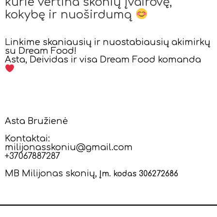
kurie vertina skonių įvairovę,
kokybę ir nuoširdumą
Linkime skaniausių ir nuostabiausių akimirkų
su Dream Food!
Asta, Deividas ir visa Dream Food komanda
Asta Bružienė
Kontaktai:
milijonasskoniu@gmail.com
+37067887287
MB Milijonas skonių,
Įm. kodas 306272686