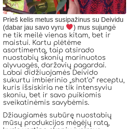
Prieš kelis metus susipažinus su Deividu
(dabar jau savo vyru
)
mus sujung
ė
ne tik meilė vienas kitam, bet ir
maistui. Kartu plėtėme
asortimentą, taip atsirado
nuostabių skonių marinuotos
alyvuogės, daržovių pagardai.
Labai didžiuojamės
Deivido
sukurtu imbierinio „shot‘o“ receptu,
kuris išsiskiria ne tik intensyviu
skoniu, bet ir savo puikiomis
sveikatinėmis savybėmis.
Džiaugiamės subūrę nuostabių
mūsų produkcijos mėgėjų ratą,