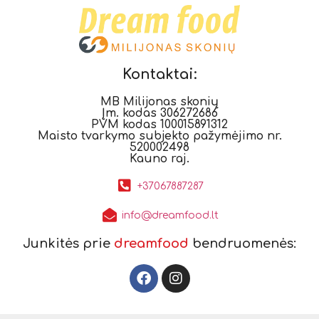
Kontaktai:
MB Milijonas skonių
Įm. kodas 306272686
PVM kodas 100015891312
Maisto tvarkymo subjekto pažymėjimo nr.
520002498
Kauno raj.
+37067887287
info@dreamfood.lt
Junkitės prie
dreamfood
bendruomenės: