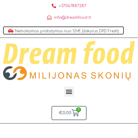
+37067887287
info@dreamfood.lt
Nemokamas pristatymas nuo 55€ (išskyrus DPD Fresh)
0
€
0.00