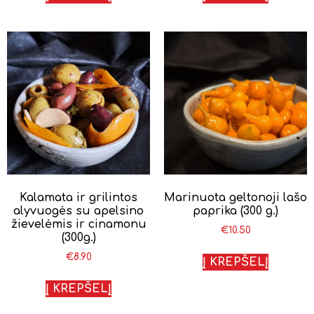
Kalamata ir grilintos
Marinuota geltonoji lašo
alyvuogės su apelsino
paprika (300 g.)
žievelėmis ir cinamonu
€
10.50
(300g.)
€
8.90
Į KREPŠELĮ
Į KREPŠELĮ