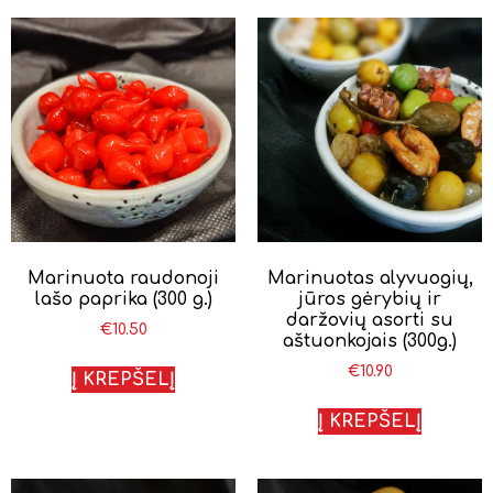
Marinuota raudonoji
Marinuotas alyvuogių,
lašo paprika (300 g.)
jūros gėrybių ir
daržovių asorti su
€
10.50
aštuonkojais (300g.)
€
10.90
Į KREPŠELĮ
Į KREPŠELĮ