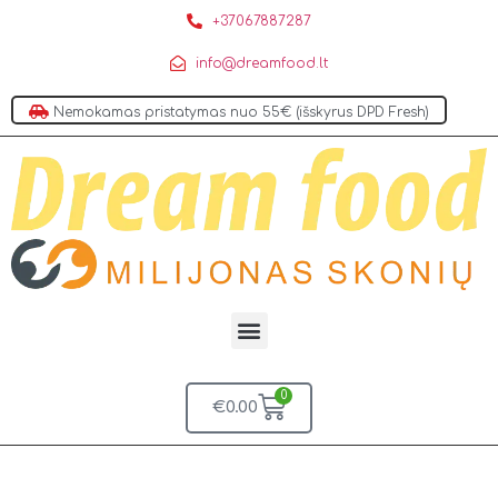
+37067887287
info@dreamfood.lt
Nemokamas pristatymas nuo 55€ (išskyrus DPD Fresh)
0
€
0.00