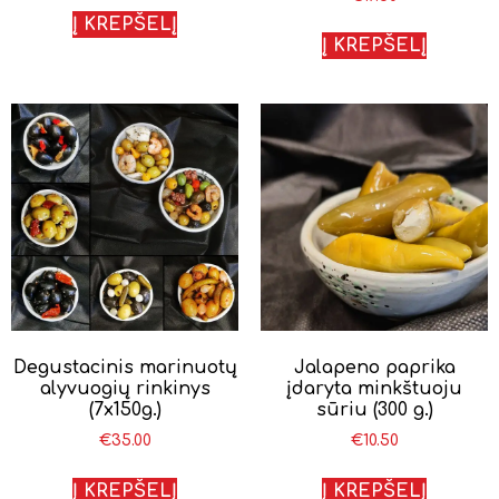
Į KREPŠELĮ
Į KREPŠELĮ
Degustacinis marinuotų
Jalapeno paprika
alyvuogių rinkinys
įdaryta minkštuoju
(7x150g.)
sūriu (300 g.)
€
35.00
€
10.50
Į KREPŠELĮ
Į KREPŠELĮ