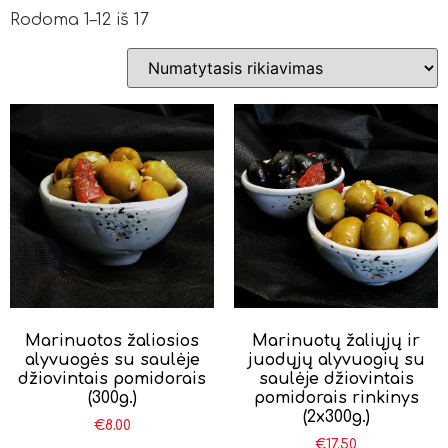
Rodoma 1–12 iš 17
Marinuotos žaliosios
Marinuotų žaliųjų ir
alyvuogės su saulėje
juodųjų alyvuogių su
džiovintais pomidorais
saulėje džiovintais
(300g.)
pomidorais rinkinys
(2x300g.)
€
8.00
€
17.50