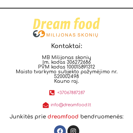
Kontaktai:
MB Milijonas skonių
Įm. kodas 306272686
PVM kodas 100015891312
Maisto tvarkymo subjekto pažymėjimo nr.
520002498
Kauno raj.
+37067887287
info@dreamfood.lt
Junkitės prie
dreamfood
bendruomenės: