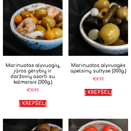
Marinuotas alyvuogių,
Marinuotos alyvuogės
jūros gėrybių ir
apelsinų sultyse (300g.)
daržovių asorti su
€
8.90
kalmarais (300g.)
€
10.90
Į KREPŠELĮ
Į KREPŠELĮ