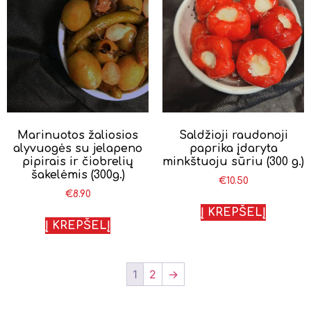
Marinuotos žaliosios
Saldžioji raudonoji
alyvuogės su jelapeno
paprika įdaryta
pipirais ir čiobrelių
minkštuoju sūriu (300 g.)
šakelėmis (300g.)
€
10.50
€
8.90
Į KREPŠELĮ
Į KREPŠELĮ
1
2
→