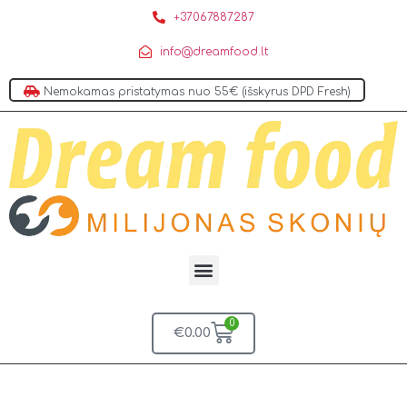
+37067887287
info@dreamfood.lt
Nemokamas pristatymas nuo 55€ (išskyrus DPD Fresh)
0
€
0.00