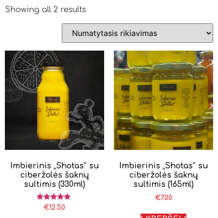
Showing all 2 results
Imbierinis „Shotas” su
Imbierinis „Shotas” su
ciberžolės šaknų
ciberžolės šaknų
sultimis (330ml)
sultimis (165ml)
€
7.00
Įvertinimas:
€
12.50
5.00