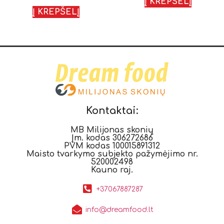
iš 5
Į KREPŠELĮ
Į KREPŠELĮ
Kontaktai:
MB Milijonas skonių
Įm. kodas 306272686
PVM kodas 100015891312
Maisto tvarkymo subjekto pažymėjimo nr.
520002498
Kauno raj.
+37067887287
info@dreamfood.lt