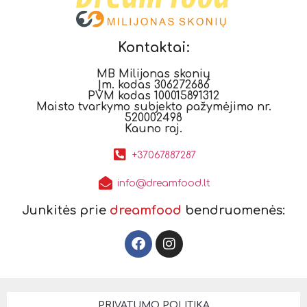
Kontaktai:
MB Milijonas skonių
Įm. kodas 306272686
PVM kodas 100015891312
Maisto tvarkymo subjekto pažymėjimo nr.
520002498
Kauno raj.
+37067887287
info@dreamfood.lt
Junkitės prie
dreamfood
bendruomenės:
PRIVATUMO POLITIKA