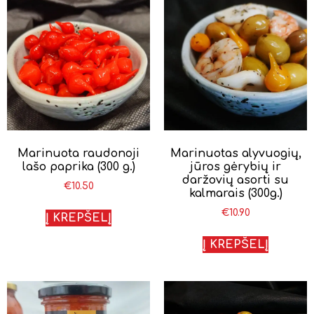
Marinuota raudonoji
Marinuotas alyvuogių,
lašo paprika (300 g.)
jūros gėrybių ir
daržovių asorti su
€
10.50
kalmarais (300g.)
€
10.90
Į KREPŠELĮ
Į KREPŠELĮ