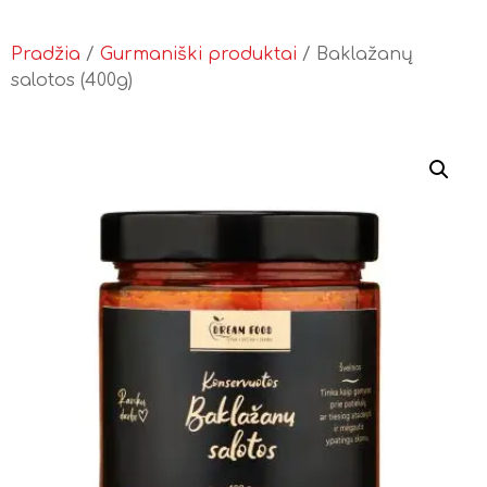
Pradžia
/
Gurmaniški produktai
/ Baklažanų
salotos (400g)