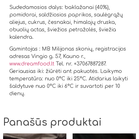
Sudedamosios dalys: baklažanai (40%),
pomidorai, saldžiosios paprikos, saulėgrąžų
aliejus, cukrus, česnakai, himalajų druska,
obuolių actas, šviežios petražolės, šviežia
kalendra.
Gamintojas : MB Milijonas skonių, registracijos
adresas Vingio g. 57
, Kauno r.,
www.dreamfood.lt
Tel. nr. +37067887287.
Geriausias
iki: žiūrėti ant pakuotės.
Laikymo
temperatūra: nuo 0°C iki 25°C.
Atidarius laikyti
šaldytuve nuo 0°C iki
6
°C
ir suvartoti per 10
dienų.
Panašūs produktai