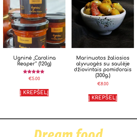
Ugninė „Carolina
Marinuotos žaliosios
Reaper” (120g)
alyvuogės su saulėje
džiovintais pomidorais
(300g.)
Įvertinimas:
€
5.00
5.00
€
8.00
iš 5
Į KREPŠELĮ
Į KREPŠELĮ