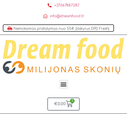
+37067887287
info@dreamfood.lt
Nemokamas pristatymas nuo 55€ (išskyrus DPD Fresh)
0
€
0.00