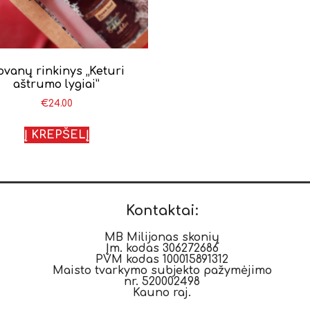
ovanų rinkinys „Keturi
aštrumo lygiai”
€
24.00
Į KREPŠELĮ
Kontaktai:
MB Milijonas skonių
Įm. kodas 306272686
PVM kodas 100015891312
Maisto tvarkymo subjekto pažymėjimo
nr. 520002498
Kauno raj.