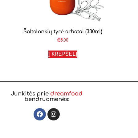
Šaltalankių tyrė arbatai (330ml)
€
8.00
Į KREPŠELĮ
Junkitės prie
dreamfood
bendruomenės: