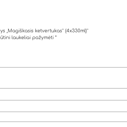
s „Magiškasis ketvertukas” (4x330ml)”
ūtini laukeliai pažymėti
*