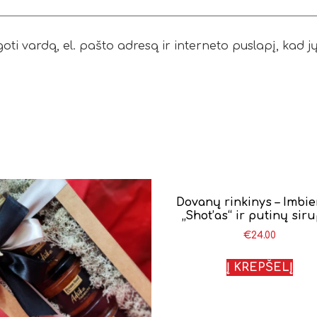
ti vardą, el. pašto adresą ir interneto puslapį, kad jų 
Dovanų rinkinys – Imbie
„Shot’as“ ir putinų sir
€
24.00
Į KREPŠELĮ