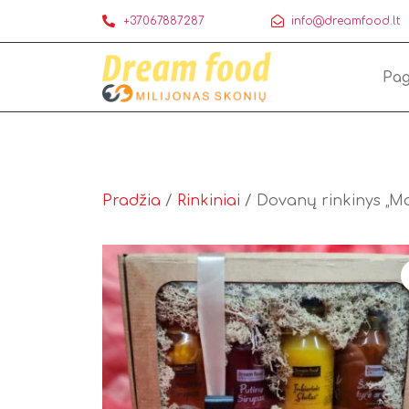
+37067887287
info@dreamfood.lt
Pag
Pradžia
/
Rinkiniai
/ Dovanų rinkinys „Ma