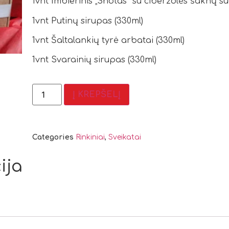
1vnt Imbierinis „Shotas” su ciberžolės šaknų sul
1vnt Putinų sirupas (330ml)
1vnt Šaltalankių tyrė arbatai (330ml)
1vnt Svarainių sirupas (330ml)
Į KREPŠELĮ
Categories
Rinkiniai
,
Sveikatai
ija