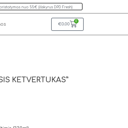
istatymas nuo 55€ (išskyrus DPD Fresh)
0
nos
€
0.00
SIS KETVERTUKAS”