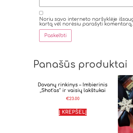
Noriu savo interneto naršyklėje išsaugo
kartą vėl norėsiu parašyti komentarą.
Panašūs produktai
Dovanų rinkinys – Imbierinis
„Shot’as“ ir vaisių lakštukai
€
23.00
Į KREPŠELĮ