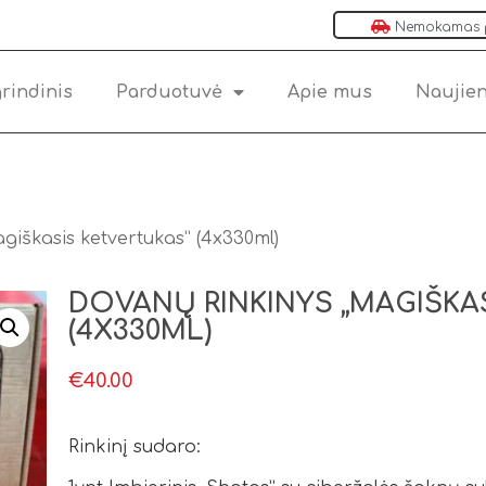
Nemokamas pr
rindinis
Parduotuvė
Apie mus
Naujie
giškasis ketvertukas” (4x330ml)
DOVANŲ RINKINYS „MAGIŠKA
(4X330ML)
€
40.00
Rinkinį sudaro: