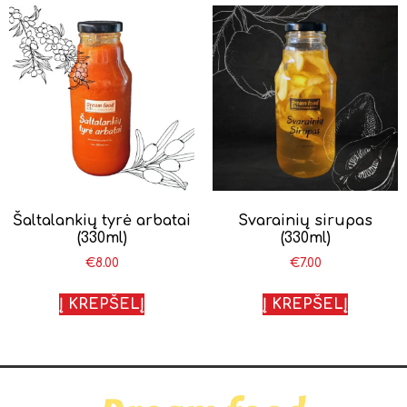
Šaltalankių tyrė arbatai
Svarainių sirupas
(330ml)
(330ml)
€
8.00
€
7.00
Į KREPŠELĮ
Į KREPŠELĮ