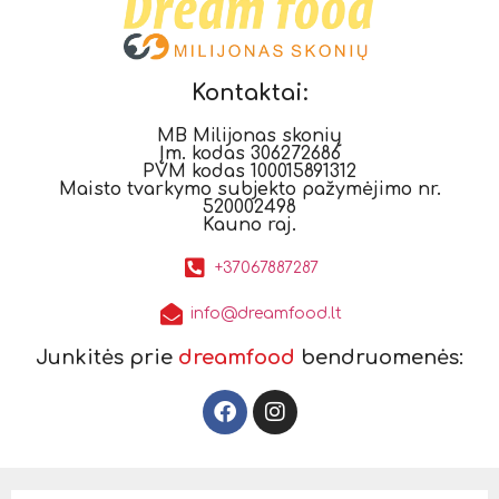
Kontaktai:
MB Milijonas skonių
Įm. kodas 306272686
PVM kodas 100015891312
Maisto tvarkymo subjekto pažymėjimo nr.
520002498
Kauno raj.
+37067887287
info@dreamfood.lt
Junkitės prie
dreamfood
bendruomenės: