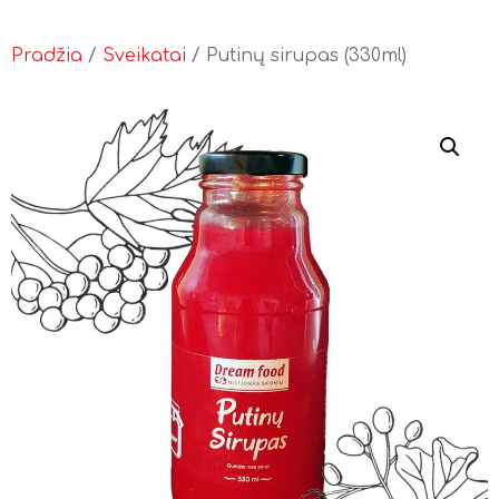
Pradžia
/
Sveikatai
/ Putinų sirupas (330ml)