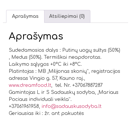
Aprašymas
Atsiliepimai (0)
Aprašymas
Sudedamosios dalys : Putinų uogų sultys (50%)
, Medus (50%). Termiškai neapdorotas.
Laikymo sąlygos +0°C iki +8°C.
Platintojas : MB „Milijonas skonių”, registracijos
adresas Vingio g. 57, Kauno raj.,
www.dreamfood.lt
, tel. Nr. +37067887287
Gamintojas L ir S Sadauskų sodyba, „Mariaus
Pociaus individuali veikla”.
+37061961958,
info@sadauskusodyba.lt
Geriausias iki : žr. ant pakuotės