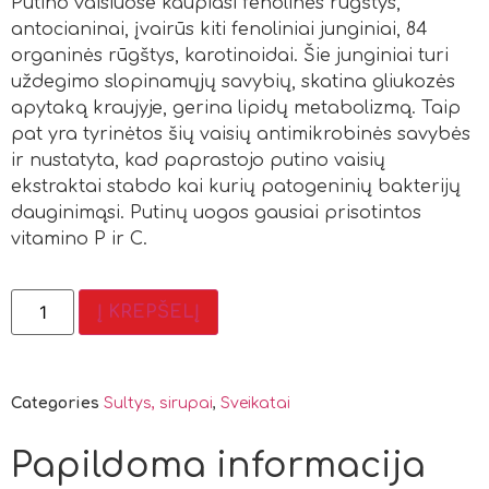
Putino vaisiuose kaupiasi fenolinės rūgštys,
antocianinai, įvairūs kiti fenoliniai junginiai, 84
organinės rūgštys, karotinoidai. Šie junginiai turi
uždegimo slopinamųjų savybių, skatina gliukozės
apytaką kraujyje, gerina lipidų metabolizmą. Taip
pat yra tyrinėtos šių vaisių antimikrobinės savybės
ir nustatyta, kad paprastojo putino vaisių
ekstraktai stabdo kai kurių patogeninių bakterijų
dauginimąsi. Putinų uogos gausiai prisotintos
vitamino P ir C.
Į KREPŠELĮ
Categories
Sultys, sirupai
,
Sveikatai
Papildoma informacija