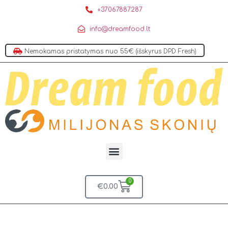
+37067887287
info@dreamfood.lt
Nemokamas pristatymas nuo 55€ (išskyrus DPD Fresh)
0
€
0.00