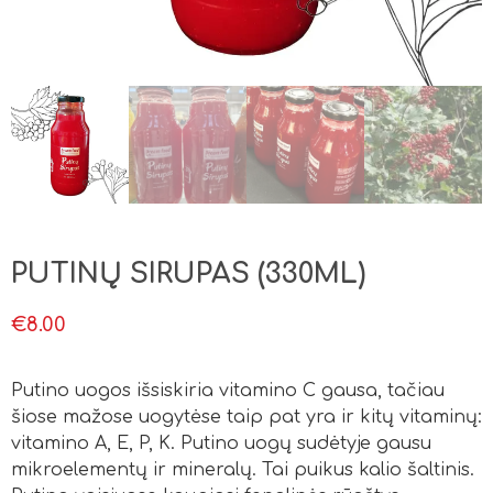
PUTINŲ SIRUPAS (330ML)
€
8.00
Putino uogos išsiskiria vitamino C gausa, tačiau
šiose mažose uogytėse taip pat yra ir kitų vitaminų:
vitamino A, E, P, K. Putino uogų sudėtyje gausu
mikroelementų ir mineralų. Tai puikus kalio šaltinis.