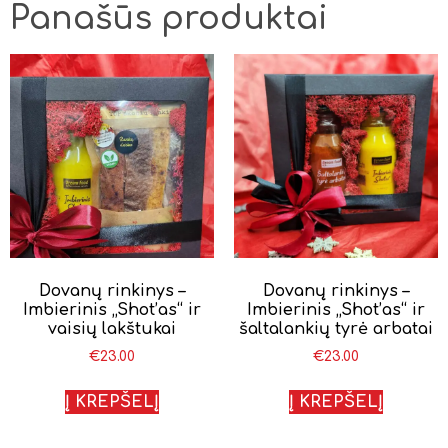
Panašūs produktai
Dovanų rinkinys –
Dovanų rinkinys –
Imbierinis „Shot’as“ ir
Imbierinis „Shot’as“ ir
vaisių lakštukai
šaltalankių tyrė arbatai
€
23.00
€
23.00
Į KREPŠELĮ
Į KREPŠELĮ