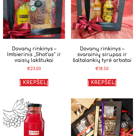
Dovanų rinkinys –
Dovanų rinkinys –
Imbierinis „Shot’as“ ir
svarainių sirupas ir
vaisių lakštukai
šaltalankių tyrė arbatai
€
23.00
€
18.50
Į KREPŠELĮ
Į KREPŠELĮ