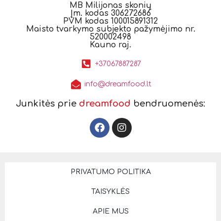
MB Milijonas skonių
Įm. kodas 306272686
PVM kodas 100015891312
Maisto tvarkymo subjekto pažymėjimo nr.
520002498
Kauno raj.
+37067887287
info@dreamfood.lt
Junkitės prie
dreamfood
bendruomenės:
PRIVATUMO POLITIKA
TAISYKLĖS
APIE MUS