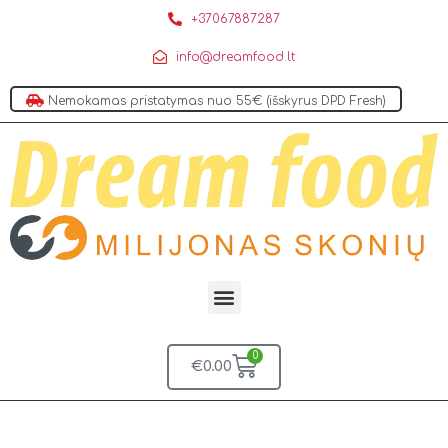
+37067887287
info@dreamfood.lt
Nemokamas pristatymas nuo 55€ (išskyrus DPD Fresh)
0
€
0.00