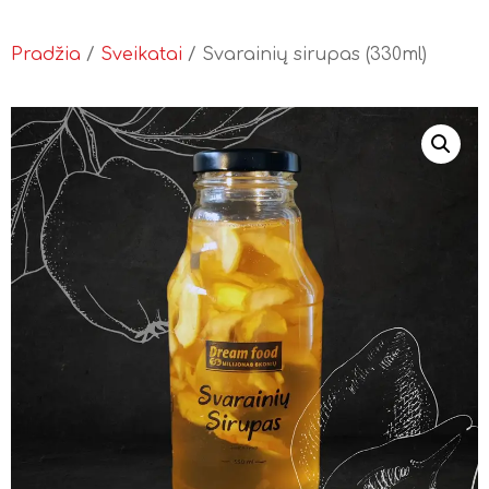
Pradžia
/
Sveikatai
/ Svarainių sirupas (330ml)