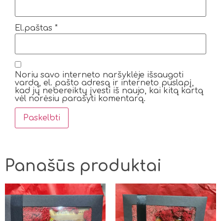
El.paštas
*
Noriu savo interneto naršyklėje išsaugoti
vardą, el. pašto adresą ir interneto puslapį,
kad jų nebereiktų įvesti iš naujo, kai kitą kartą
vėl norėsiu parašyti komentarą.
Panašūs produktai