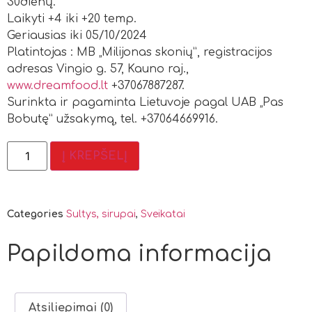
30dienų.
Laikyti +4 iki +20 temp.
Geriausias iki 05/10/2024
Platintojas : MB „Milijonas skonių”, registracijos
adresas Vingio g. 57, Kauno raj.,
www.dreamfood.lt
+37067887287.
Surinkta ir pagaminta Lietuvoje pagal UAB „Pas
Bobutę” užsakymą, tel. +37064669916.
Į KREPŠELĮ
Categories
Sultys, sirupai
,
Sveikatai
Papildoma informacija
Atsiliepimai (0)