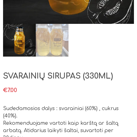
SVARAINIŲ SIRUPAS (330ML)
€
7.00
Sudedamosios dalys : svarainiai (60%) , cukrus
(40%).
Rekomenduojame vartoti kaip karštą ar šaltą
arbatą. Atidarius laikyti šaltai, suvartoti per