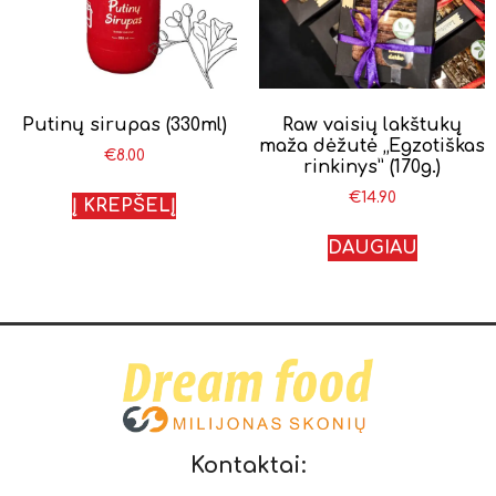
Putinų sirupas (330ml)
Raw vaisių lakštukų
maža dėžutė „Egzotiškas
€
8.00
rinkinys” (170g.)
€
14.90
Į KREPŠELĮ
DAUGIAU
Kontaktai: